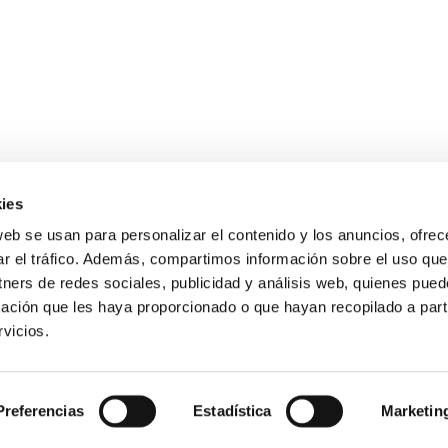
ies
web se usan para personalizar el contenido y los anuncios, ofrec
ar el tráfico. Además, compartimos información sobre el uso que
X
Facebook
LinkedIn
YouTube
Instagram
WhatsApp
TikTok
tners de redes sociales, publicidad y análisis web, quienes pue
(Twitter)
ación que les haya proporcionado o que hayan recopilado a parti
vicios.
O LEGAL
POLÍTICA DE COOKIES
POLÍTICA DE PRIVACID
Caminos Madrid © 2026. Todos los derechos reservados.
Preferencias
Estadística
Marketin