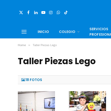
X
Facebook
LinkedIn
YouTube
Instagram
WhatsApp
TikTok
(Twitter)
SERVICIOS
INICIO
COLEGIO
PROFESION
Home
»
Taller Piezas Lego
Taller Piezas Lego
18 FOTOS