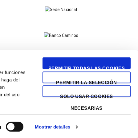
PERMITIR TODAS LAS COOKIES
er funciones
 haga del
PERMITIR LA SELECCIÓN
den
r del uso
SOLO USAR COOKIES
AD
CONTACTO
NECESARIAS
g
Mostrar detalles