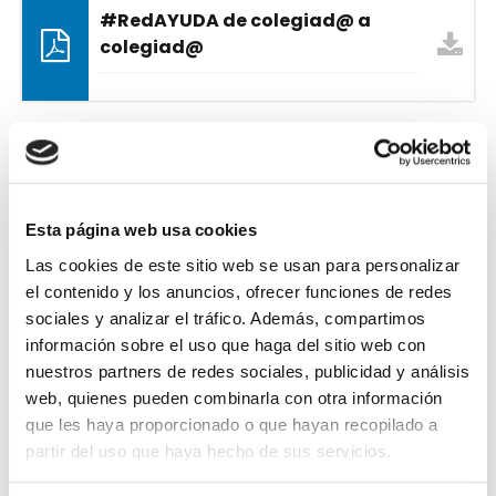
#RedAYUDA de colegiad@ a
colegiad@
OFICINA DE CONCURSOS
Esta página web usa cookies
Las cookies de este sitio web se usan para personalizar
el contenido y los anuncios, ofrecer funciones de redes
sociales y analizar el tráfico. Además, compartimos
información sobre el uso que haga del sitio web con
nuestros partners de redes sociales, publicidad y análisis
web, quienes pueden combinarla con otra información
que les haya proporcionado o que hayan recopilado a
partir del uso que haya hecho de sus servicios.
Concurso de ideas para el diseño de una nueva pasarela