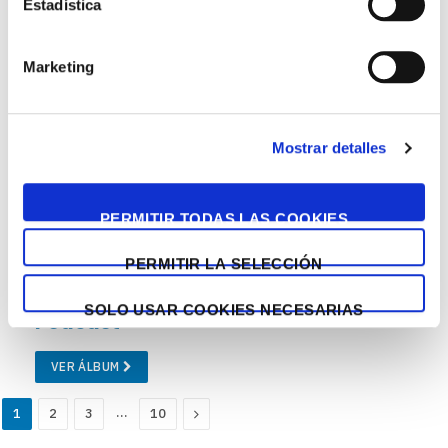
Estadística
26 mayo, 2025
442 fotos
Marketing
Semana de la Ingeniería 2025 –
Talleres
Mostrar detalles
VER ÁLBUM
PERMITIR TODAS LAS COOKIES
26 mayo, 2025
58 fotos
PERMITIR LA SELECCIÓN
Semana de la Ingeniería 2025 –
SOLO USAR COOKIES NECESARIAS
Podcast
VER ÁLBUM
…
Next
1
2
3
10