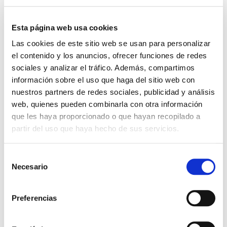
02 junio, 2025
66 fotos
Esta página web usa cookies
Las cookies de este sitio web se usan para personalizar
Semana de la Ingeniería 2025 –
el contenido y los anuncios, ofrecer funciones de redes
Visitas
sociales y analizar el tráfico. Además, compartimos
información sobre el uso que haga del sitio web con
VER ÁLBUM
nuestros partners de redes sociales, publicidad y análisis
web, quienes pueden combinarla con otra información
que les haya proporcionado o que hayan recopilado a
26 mayo, 2025
7 fotos
partir del uso que haya hecho de sus servicios.
Selección
Semana de la Ingeniería 2025 –
Necesario
de
Medios
consentimiento
VER ÁLBUM
Preferencias