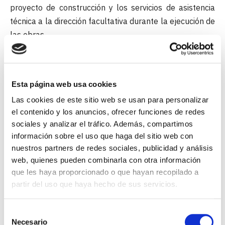
proyecto de construcción y los servicios de asistencia
técnica a la dirección facultativa durante la ejecución de
las obras.
Entre los requisitos de capacidad técnica, se exige que
el técnico responsable de la propuesta, quien asumirá
Esta página web usa cookies
la responsabilidad legal del diseño, esté habilitado para
Las cookies de este sitio web se usan para personalizar
el ejercicio profesional de la Ingeniería de Caminos,
el contenido y los anuncios, ofrecer funciones de redes
Canales y Puertos.
sociales y analizar el tráfico. Además, compartimos
información sobre el uso que haga del sitio web con
El concurso contempla tres premios y un máximo de
nuestros partners de redes sociales, publicidad y análisis
tres accésits. El primer premio estará dotado con
web, quienes pueden combinarla con otra información
25.000 euros, el segundo con 15.000 euros y el tercero
que les haya proporcionado o que hayan recopilado a
con 10.000 euros, mientras que los accésits serán de
partir del uso que haya hecho de sus servicios.
5.000 euros, todos ellos IVA excluido. Además, el primer
premio llevará aparejada la posibilidad de que el
Selección
Ayuntamiento pueda adjudicar al ganador la redacción
Necesario
de