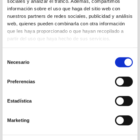
sociales y analizar el tráfico. Además, compartimos
Facebook
Twitter
Pinterest
LinkedIn
WhatsApp
Reddit
Email
información sobre el uso que haga del sitio web con
nuestros partners de redes sociales, publicidad y análisis
web, quienes pueden combinarla con otra información
OFICINA DE CONCURSOS
que les haya proporcionado o que hayan recopilado a
partir del uso que haya hecho de sus servicios.
Selección
Necesario
de
consentimiento
Preferencias
Concurso de ideas para el diseño de una nueva pasarela
Estadística
peatonal y ciclista sobre el río Manzanares y la M-30
Marketing
SEMANA DE LA INGENIERÍA 2025