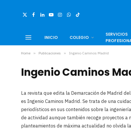
X
Facebook
LinkedIn
YouTube
Instagram
WhatsApp
TikTok
(Twitter)
SERVICIOS
INICIO
COLEGIO
PROFESION
Home
»
Publicaciones
»
Ingenio Caminos Madrid
Ingenio Caminos Ma
La revista que edita la Demarcación de Madrid del
es Ingenio Caminos Madrid. Se trata de una cuidad
periodísticos en sus contenidos sobre la ingenierí
de actividad aunque también recoge proyectos a n
planteamientos de máxima actualidad no olvida las 