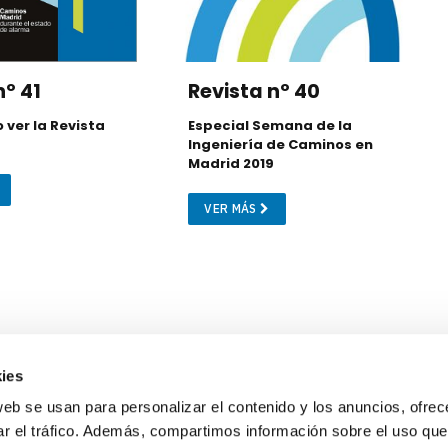
nº 41
Revista nº 40
 ver la Revista
Especial Semana de la
Ingeniería de Caminos en
Madrid 2019
VER MÁS
ies
web se usan para personalizar el contenido y los anuncios, ofrec
ar el tráfico. Además, compartimos información sobre el uso que
X
Facebook
LinkedIn
YouTube
Instagram
WhatsApp
TikTok