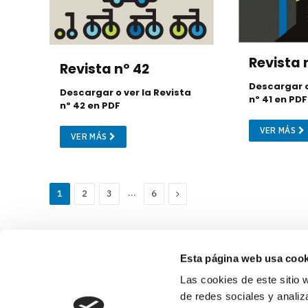
Revista 
Revista nº 42
Descargar o
Descargar o ver la Revista
nº 41 en PDF
nº 42 en PDF
VER MÁS
VER MÁS
…
Next
1
2
3
6
Esta página web usa cook
Las cookies de este sitio 
de redes sociales y analiz