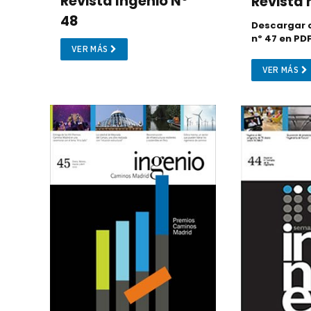
Revista Ingenio Nº
Revista 
48
Descargar o
nº 47 en PD
VER MÁS
VER MÁS